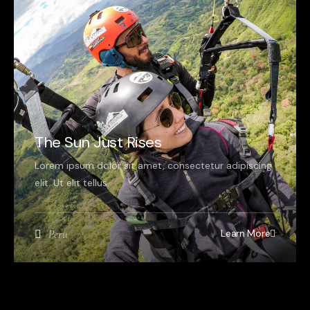
The Sun Just Rises
Lorem ipsum dolor sit amet, consectetur adipiscing
elit. Ut elit tellus.
Learn More
Peru